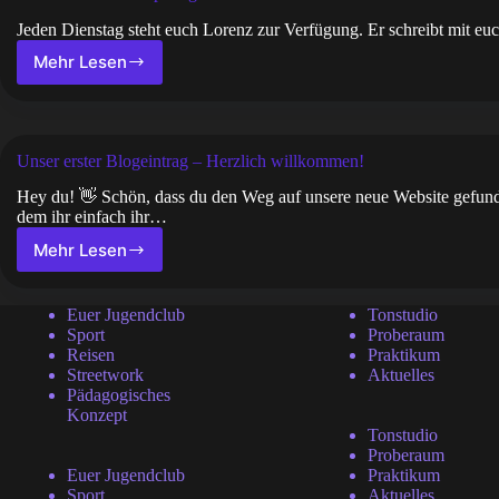
am
12.07.2025
Jeden Dienstag steht euch Lorenz zur Verfügung. Er schreibt mit e
auf
Mehr Lesen
Ein
dem
neues
Alice-
Workshop
Salomon-
Angebot
Platz
für
Unser erster Blogeintrag – Herzlich willkommen!
euch
Hey du! 👋 Schön, dass du den Weg auf unsere neue Website gefunden
dem ihr einfach ihr…
Mehr Lesen
Unser
erster
Blogeintrag
Euer Jugendclub
Tonstudio
–
Sport
Proberaum
Herzlich
Reisen
Praktikum
willkommen!
Streetwork
Aktuelles
Pädagogisches
Konzept
Tonstudio
Proberaum
Euer Jugendclub
Praktikum
Sport
Aktuelles