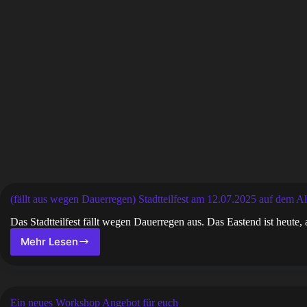
(fällt aus wegen Dauerregen) Stadtteilfest am 12.07.2025 auf dem A
Das Stadtteilfest fällt wegen Dauerregen aus. Das Eastend ist heute
Mehr Lesen
(fällt
aus
wegen
Dauerregen)
Stadtteilfest
Ein neues Workshop Angebot für euch